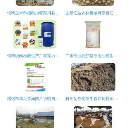
饲料玉米种植助力张家川县马鹿镇畜牧养殖业发展
曲阜汇达农林机械有限责任公司 饲料科的核心职能与技术创新
饲料级肉桂醛生产厂家实力评估与选型参考指南
广东专业乳仔猪专用油粉生产厂家 创新科技赋能，打造高品质饲料添加剂
猪饲料单页背面图片说明与饲料科学解读
科学制作优质牛青贮饲料全攻略