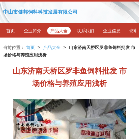
中山市健邦饲料科技发展有限公司
首页
企业简介
产品大全
联系我们
企业信息
访客
>
>
当前位置：
首页
产品大全
山东济南天桥区罗非鱼饲料批发 市
场价格与养殖应用浅析
山东济南天桥区罗非鱼饲料批发 市
场价格与养殖应用浅析