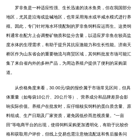
罗非鱼是一种适应性强、生长迅速的淡水鱼类，但在我国部分
地区，尤其是沿海或盐碱地区，也常采用海水或半咸水模式进行养
殖。因此，专门针对海水环境配制的罗非鱼饲料应运而生。这类饲
料通常在配方上会调整矿物质和盐分含量，以适应罗非鱼在较高盐
度水体的生理需求，有助于提升其抗应激能力和生长性能。济南天
桥区作为山东省会的重要物流与商贸区域，其饲料批发市场可能汇
集了来自省内外的多种产品，为周边养殖户提供了便利的采购渠
道。
从价格角度来看，30.00元/袋的报价属于市场常见区间，但具
体重量（如每袋10公斤、20公斤等）、营养成分和品牌差异会影
响实际价值。养殖户在批发时，应仔细核实饲料的蛋白质含量、原
料组成、生产日期及厂家资质，避免因低价而忽视质量。“一亩
田”等电商平台的出现，使得饲料采购更加透明化，有助于比较价
格和获取用户评价，但线上交易也需注意物流配送和售后服务问