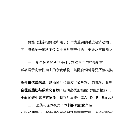
狐貉（通常指狐狸和貉子）作为重要的毛皮经济动物，
下，狐貉配合饲料不仅关乎日常营养供给，更涉及疾病预防
一、 配合饲料的科学基础：精准营养与均衡配方
狐貉属于肉食性为主的杂食动物，其配合饲料需要严格模拟
高蛋白优质来源
：以动物性蛋白质（如鱼粉、肉骨粉、禽副
合理的脂肪与碳水化合物
：提供必需脂肪酸（如亚油酸），
全面的维生素与矿物质
：特别注重维生素A、D、E、B族
二、 医药与保养视角：饲料的功能化角色
在现代养殖中，配合饲料已超越基础营养范畴，承担起部分“