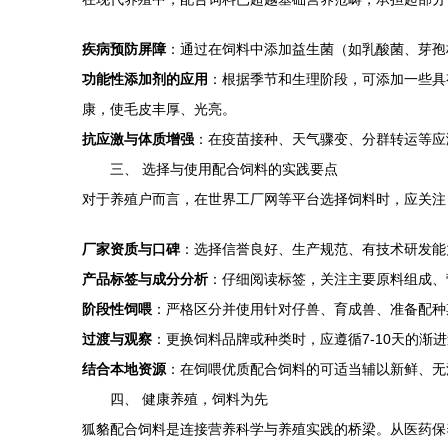
疾病预防屏障
：通过在饲料中添加益生菌（如乳酸菌、芽孢
功能性添加剂的应用
：根据季节和生理阶段，可添加一些具
康，使毛皮丰厚、光亮。
抗应激与体质增强
：在疫苗接种、天气骤变、分群转运等应
三、 选择与使用配合饲料的实践要点
对于养殖户而言，在世界工厂网等平台选择饲料时，应关注
厂家资质与口碑
：选择信誉良好、生产规范、有技术研发能
产品标签与成分分析
：仔细阅读标签，关注主要原料组成、
阶段性饲喂
：严格区分并使用针对仔兽、育成兽、准备配种
过渡与观察
：更换饲料品牌或种类时，应遵循7-10天的
结合本地资源
：在饲喂优质配合饲料的可适当辅以新鲜、无
四、 健康养殖，饲料为先
狐貉配合饲料是连接营养科学与养殖实践的桥梁。从医药保