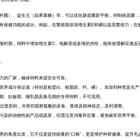
杆菌）、益生元（如果寡糖）等，可以优化肠道菌群平衡，抑制病原菌，
有保健功能的成分。例如，在繁殖期添加维生素E和硒以提高繁殖力；在
激时期，饲料中增加维生素C、电解质或多维的供给，能有效缓解应激反
：
力的厂家，确保饲料来源安全可靠。
营养成分保证值（特别是粗蛋白、粗脂肪、钙、磷）、添加剂种类及生产
期、妊娠期、哺乳期及换毛期的专用饲料，不可混用。
渐进过渡原则，并密切观察狐貉的采食、粪便及精神状态，及时调整。
污染的动物性副产品或蔬菜，但需注意消毒和定量，避免破坏营养平衡。
养的角度出发，它不仅是提供能量的“口粮”，更是维护种群健康、提升毛