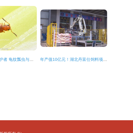
西芹上的微型守护者 龟纹瓢虫与隐食甲科小甲虫的生态角色与饲料潜力
年产值10亿元！湖北丹富仕饲料项目建成投产，为畜牧养殖注入强劲动力