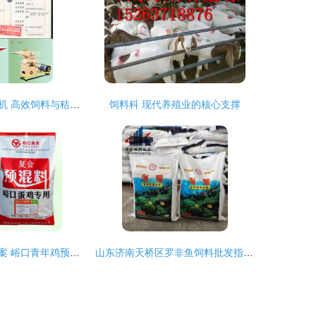
科阳牌锤式粉碎机 高效饲料与秸秆加工解决方案
饲料科 现代养殖业的核心支撑
专业禽类营养方案 峪口青年鸡预混料的多功能应用探析
山东济南天桥区罗非鱼饲料批发指南 价格、质量与采购要点