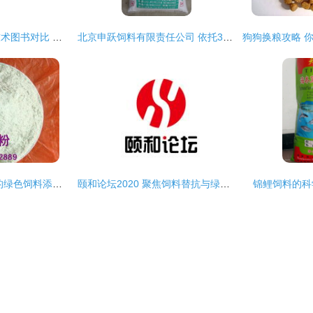
奶牛养殖与猪饲料技术图书对比 精准选择适合你的农业指南
北京申跃饲料有限责任公司 依托35941网，引领饲料科技创新发展
钠沸石 畜牧养殖中的绿色饲料添加剂
颐和论坛2020 聚焦饲料替抗与绿色养殖，共筑动物营养与饲料学科新篇章
锦鲤饲料的科