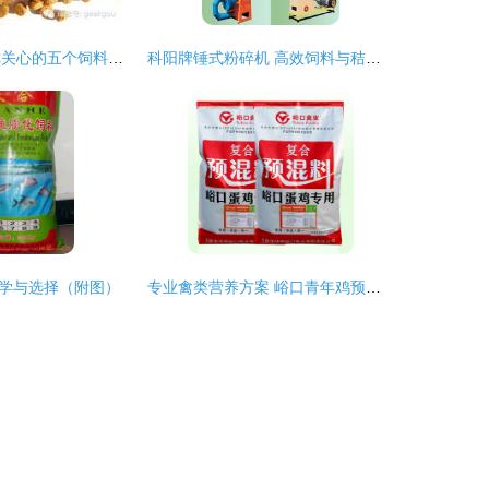
狗狗换粮攻略 你关心的五个饲料科常见疑问解答
科阳牌锤式粉碎机 高效饲料与秸秆加工解决方案
学与选择（附图）
专业禽类营养方案 峪口青年鸡预混料的多功能应用探析