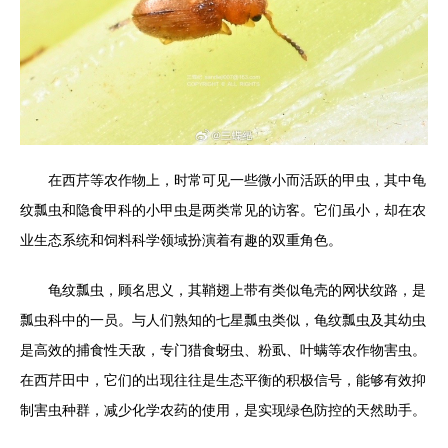
在西芹等农作物上，时常可见一些微小而活跃的甲虫，其中龟
纹瓢虫和隐食甲科的小甲虫是两类常见的访客。它们虽小，却在农
业生态系统和饲料科学领域扮演着有趣的双重角色。
龟纹瓢虫，顾名思义，其鞘翅上带有类似龟壳的网状纹路，是
瓢虫科中的一员。与人们熟知的七星瓢虫类似，龟纹瓢虫及其幼虫
是高效的捕食性天敌，专门猎食蚜虫、粉虱、叶螨等农作物害虫。
在西芹田中，它们的出现往往是生态平衡的积极信号，能够有效抑
制害虫种群，减少化学农药的使用，是实现绿色防控的天然助手。