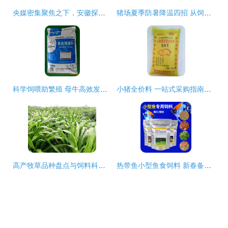
央媒密集聚焦之下，安徽探索饲料产业新路径 科技创新赋能绿色发展
猪场夏季防暑降温四招 从饲料切入的核心方案
科学饲喂助繁殖 母牛高效发情与营养管理策略
小猪全价料 一站式采购指南与高效养殖应用
高产牧草品种盘点与饲料科栽培要点
热带鱼小型鱼食饲料 新春备货指南与品质店铺推荐