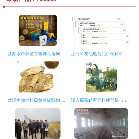
江苏水产养殖青蛙与乌龟饲料制作 膨化机加工定制方案解析
上海科友油脂食品厂饲料科 专注动物营养，赋能养殖业高质量发展
欧泽生物饲料级黄芪提取物 畜牧业绿色养殖的新宠
深入探索秸秆饲料揉丝机与花生秸秆揉丝机的价值与选择