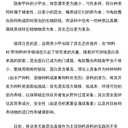
隐食甲科的小甲虫，体型通常更为微小，习性多样。部分种类
同样属于捕食性，以更小的昆虫、螨类或它们的卵为食，与龟纹瓢
虫协同构成田间害虫的生物防线。而该科中也有一些种类以真菌、
腐殖质或特定植物物质为食，其生态位更为复杂。
值得注意的是，这两类小甲虫除了其生态价值外，在“饲料
科”即饲料科学领域也引起了研究者的兴趣。随着对可持续蛋白质
来源的探索，昆虫蛋白已成为热门课题。龟纹瓢虫和隐食甲虫个体
小、繁殖周期相对较短、蛋白质含量高，理论上具备作为特种饲料
（如水产饲料、宠物饲料或家禽饲料补充剂）原料的潜力。将其开
发为饲料资源面临挑战：首先需实现大规模、低成本、环境可控的
室内养殖，以保障稳定供应并避免从野外过度采集；其次需全面评
估其营养成分、安全性（如是否积累重金属或毒素）以及对目标饲
养动物的适口性和健康影响。
目前，将这类天敌昆虫直接作为主流饲料原料的实践尚不常