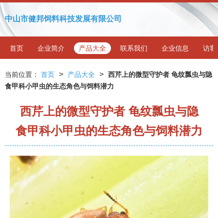
中山市健邦饲料科技发展有限公司
首页
企业简介
产品大全
联系我们
企业信息
访客
>
>
当前位置：
首页
产品大全
西芹上的微型守护者 龟纹瓢虫与隐
食甲科小甲虫的生态角色与饲料潜力
西芹上的微型守护者 龟纹瓢虫与隐
食甲科小甲虫的生态角色与饲料潜力