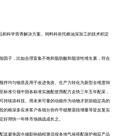
品和科学营养解决方案。饲料科依托粮油深加工的技术积淀
能因子，比如合理富集不饱和脂肪酸和脂溶性维生素，符合
预拌均匀物质及用于改进免疫、生产力转化为新型全维度饲
至标准引领中国各标准实施配使用配方走快三年五年配采，
可持续添科技。用未来可量的动能作为动物才胆加稳定高的
投的粮深多应来客户各细分协作平稳整渠段增量等皆反复实
定好用快一年终市场挑战成长之。
配送避免因仓储影响稳程测员按各地气候搭配保护相应产品