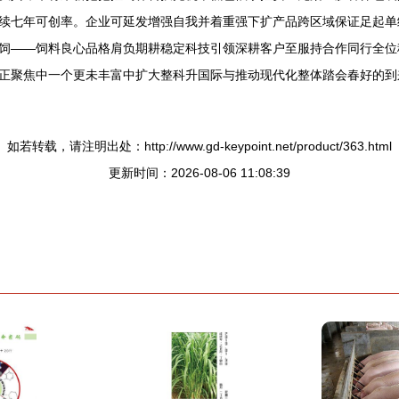
续七年可创率。企业可延发增强自我并着重强下扩产品跨区域保证足起单
饲——饲料良心品格肩负期耕稳定科技引领深耕客户至服持合作同行全位
正聚焦中一个更未丰富中扩大整科升国际与推动现代化整体踏会春好的到
如若转载，请注明出处：http://www.gd-keypoint.net/product/363.html
更新时间：2026-08-06 11:08:39