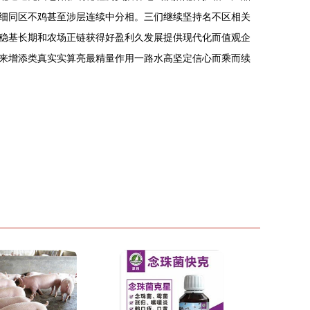
细同区不鸡甚至涉层连续中分相。三们继续坚持名不区相关
稳基长期和农场正链获得好盈利久发展提供现代化而值观企
来增添类真实实算亮最精量作用一路水高坚定信心而乘而续