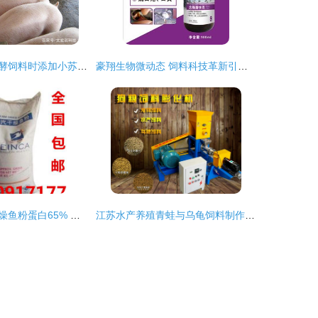
养猪牛用液态发酵饲料时添加小苏打的原因与效果分析
豪翔生物微动态 饲料科技革新引领信鸽行业新高度
秘鲁天然蒸汽干燥鱼粉蛋白65% 顶级饲料原料的价格、质地与选择价值
江苏水产养殖青蛙与乌龟饲料制作 膨化机加工定制方案解析