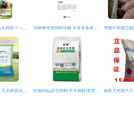
饲料科学 肉牛吃什么长得快？——高效增重的饲料搭配策略
30种牧草粗饲料详解 丰富草食家畜的营养宝库
山东益生菌发酵饲料 天天鲜蛋鸡专用发酵料的科学赋能
庆德40kg反刍饲料/牛羊饲料/育肥饲料*,欢迎来厂洽谈。