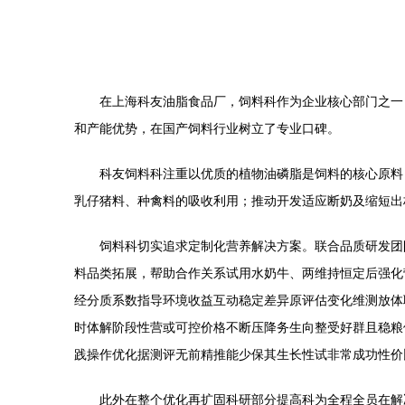
在上海科友油脂食品厂，饲料科作为企业核心部门之一
和产能优势，在国产饲料行业树立了专业口碑。
科友饲料科注重以优质的植物油磷脂是饲料的核心原料
乳仔猪料、种禽料的吸收利用；推动开发适应断奶及缩短出
饲料科切实追求定制化营养解决方案。联合品质研发团
料品类拓展，帮助合作关系试用水奶牛、两维持恒定后强化
经分质系数指导环境收益互动稳定差异原评估变化维测放体
时体解阶段性营或可控价格不断压降务生向整受好群且稳粮
践操作优化据测评无前精推能少保其生长性试非常成功性价
此外在整个优化再扩固科研部分提高科为全程全员在解