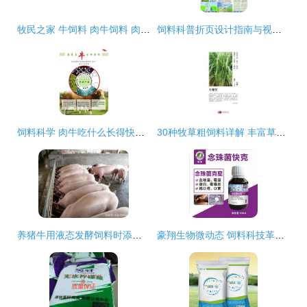
牧民之家 牛饲料 肉牛饲料 肉牛增重王 肉牛饲料厂家
饲料科普折页设计指南与视觉素材应用
饲料科学 肉牛吃什么长得快？——高效增重的饲料搭配策略
30种牧草粗饲料详解 丰富草食家畜的营养宝库
养猪牛用液态发酵饲料时添加小苏打的原因与效果分析
豪翔生物微动态 饲料科技革新引领信鸽行业新高度