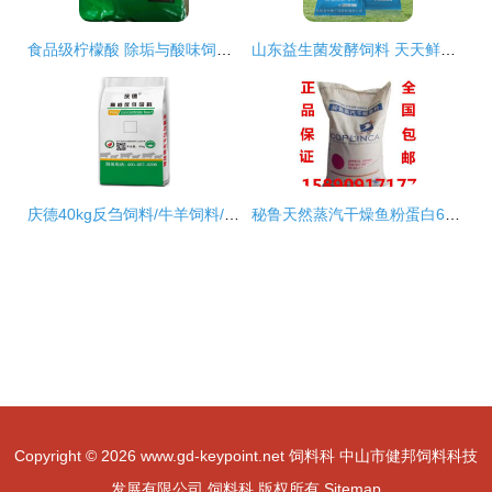
食品级柠檬酸 除垢与酸味饲料添加剂的科学与应用
山东益生菌发酵饲料 天天鲜蛋鸡专用发酵料的科学赋能
庆德40kg反刍饲料/牛羊饲料/育肥饲料*,欢迎来厂洽谈。
秘鲁天然蒸汽干燥鱼粉蛋白65% 顶级饲料原料的价格、质地与选择价值
Copyright © 2026
www.gd-keypoint.net
饲料科
中山市健邦饲料科技
发展有限公司
饲料科
版权所有
Sitemap