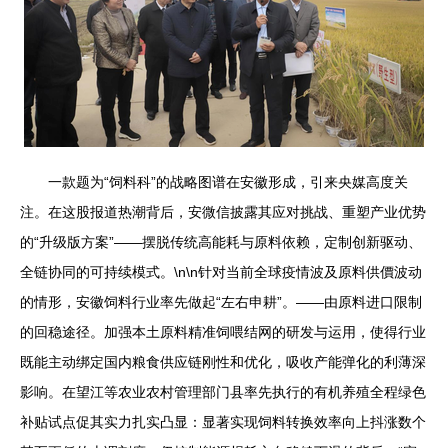
一款题为“饲料科”的战略图谱在安徽形成，引来央媒高度关
注。在这股报道热潮背后，安微信披露其应对挑战、重塑产业优势
的“升级版方案”——摆脱传统高能耗与原料依赖，定制创新驱动、
全链协同的可持续模式。\n\n针对当前全球疫情波及原料供價波动
的情形，安徽饲料行业率先做起“左右申耕”。——由原料进口限制
的回稳途径。加强本土原料精准饲喂结网的研发与运用，使得行业
既能主动绑定国内粮食供应链刚性和优化，吸收产能弹化的利薄深
影响。在望江等农业农村管理部门县率先执行的有机养殖全程绿色
补贴试点促其实力扎实凸显：显著实现饲料转换效率向上抖涨数个