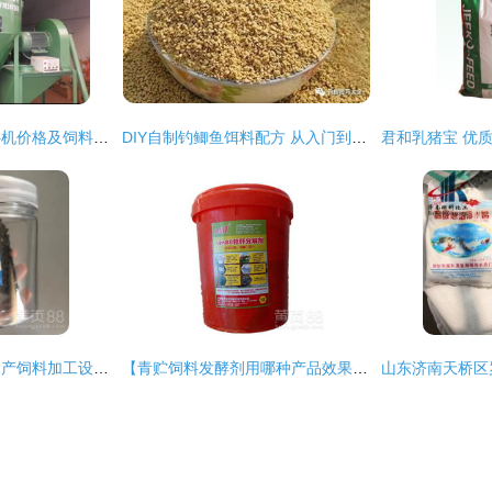
广东开平鸡饲料搅拌机价格及饲料科普指南
DIY自制钓鲫鱼饵料配方 从入门到精通的饲料科学
【黑鱼饲料膨化机水产饲料加工设备】-
【青贮饲料发酵剂用哪种产品效果好?唯美秸秆发酵剂厂家批发】-