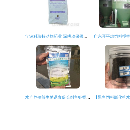
宁波科瑞特动物药业 深耕动保领域，火爆招募兽药饲料精英
水产养殖益生菌诱食促长剂鱼虾蟹黄鳝龟水蛭泥鳅蛙饲料催肥促长素